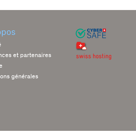
opos
é
nces et partenaires
e
ions générales