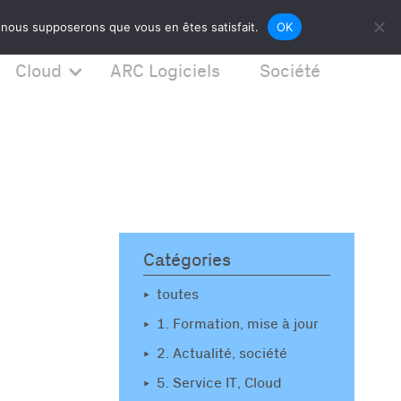
News
Contact
024 525 20 00
e, nous supposerons que vous en êtes satisfait.
OK
Cloud
ARC Logiciels
Société
Catégories
toutes
1. Formation, mise à jour
2. Actualité, société
5. Service IT, Cloud