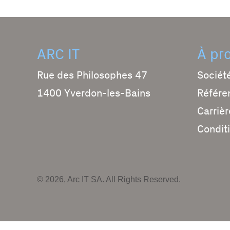
ARC IT
À pr
Rue des Philosophes 47
Sociét
1400 Yverdon-les-Bains
Référe
Carrièr
Condit
© 2026, Arc IT SA. All Rights Reserved.