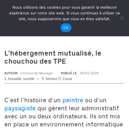
Nous utilisons des cookies pour vous garantir la meilleure
expérience sur notre site web. Si vous continuez à utiliser ce
site, nous supposerons que vous en êtes satisfait.
‹ liste des articles
OK
L’hébergement mutualisé, le
chouchou des TPE
AUTEUR
PUBLIÉ LE
Community Manager
26/02/2025
2. Actualité, société
5. Service IT, Cloud
C’est l’histoire d’un
peintre
ou d’un
paysagiste
qui gèrent leur administratif
avec un ou deux ordinateurs. Ils ont mis
en place un environnement informatique