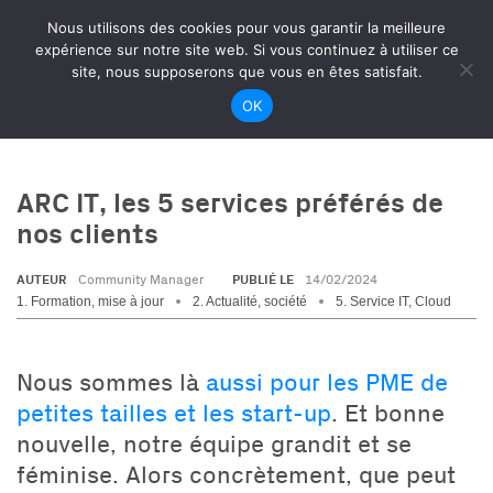
Nous utilisons des cookies pour vous garantir la meilleure
expérience sur notre site web. Si vous continuez à utiliser ce
site, nous supposerons que vous en êtes satisfait.
‹ liste des articles
OK
ARC IT, les 5 services préférés de
nos clients
AUTEUR
PUBLIÉ LE
Community Manager
14/02/2024
1. Formation, mise à jour
2. Actualité, société
5. Service IT, Cloud
Nous sommes là
aussi pour les PME de
petites tailles et les start-up
. Et bonne
nouvelle, notre équipe grandit et se
féminise. Alors concrètement, que peut